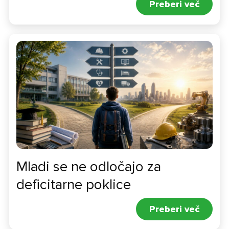
Preberi več
Mladi se ne odločajo za
Kontaktirajte nas
deficitarne poklice
Preberi več