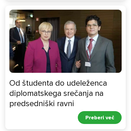
Politika varovanja vaših osebnih podatkov
in
pogoji
uporabe.
Strinjam se z obdelavo mojih osebnih podatkov
Strinjam se s pogoji uporabe.
Od študenta do udeleženca
diplomatskega srečanja na
predsedniški ravni
Preberi več