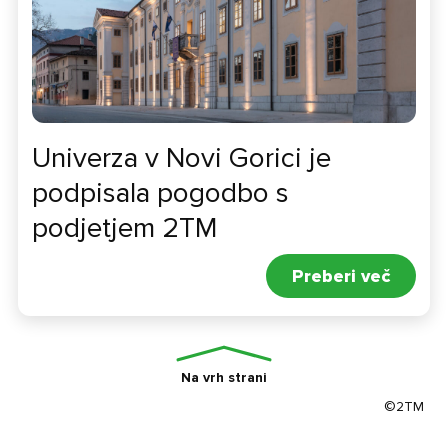
Univerza v Novi Gorici je
podpisala pogodbo s
podjetjem 2TM
Preberi več
Na vrh strani
©2TM