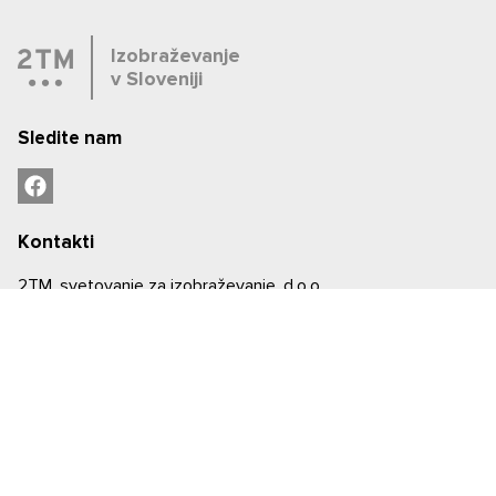
Izobraževanje
v Sloveniji
Sledite nam
Kontakti
2TM, svetovanje za izobraževanje, d.o.o.
Davčna številka SI: 86534084
Matična številka: 6790798000
Zavezanec za DDV: Da (SI86534084)
Ustanovitev podjetja: 26.2.2015
Vpis v sodni register: Okrožno sodišče v Ljubljani
Številka registrskega vpisa: 2015/8701
+386 59 043 716
Slovenija