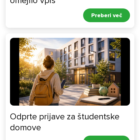
omejilo vpis
Preberi več
Odprte prijave za študentske
domove