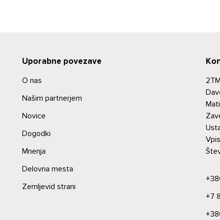
Uporabne povezave
Kon
O nas
2TM,
Dav
Našim partnerjem
Mat
Novice
Zav
Usta
Dogodki
Vpis
Mnenja
Štev
Delovna mesta
+38
Zemljevid strani
+7 
+38