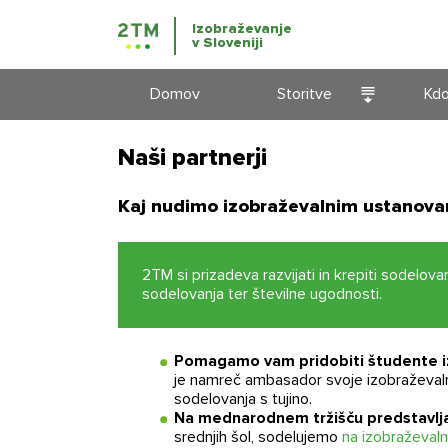
Izobraževanje
v Sloveniji
Domov
Storitve
Kd
Jezikovni
Naši partnerji
tečaji
Kaj nudimo izobraževalnim ustanov
Izobraževanje
v Sloveniji
2TM si prizadeva razvijati in krepiti sodelo
sodelovanja ter številne ugodnosti.
Pomagamo vam pridobiti študente iz
je namreč ambasador svoje izobraževalne
sodelovanja s tujino.
Na mednarodnem tržišču predstavlj
srednjih šol, sodelujemo
na izobraževalni