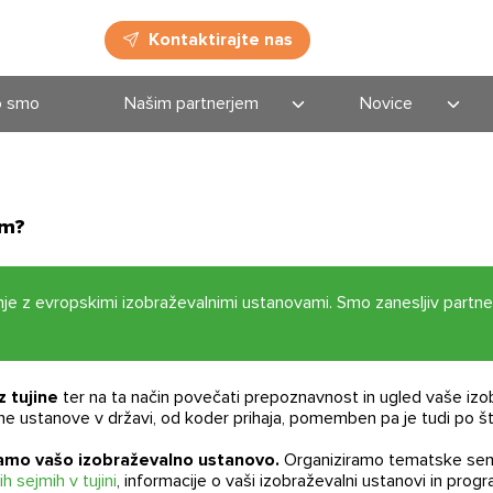
Kontaktirajte nas
o smo
Našim partnerjem
Novice
Izobraževalnim
Novice
ustanovam
Dogodki
am?
vanje z evropskimi izobraževalnimi ustanovami. Smo zanesljiv partn
 tujine
ter na ta način povečati prepoznavnost in ugled vaše izo
 ustanove v državi, od koder prihaja, pomemben pa je tudi po štud
amo vašo izobraževalno ustanovo.
Organiziramo tematske semin
h sejmih v tujini
, informacije o vaši izobraževalni ustanovi in progr