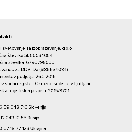
takti
 svetovanje za izobraževanje, d.o.o.
čna številka SI: 86534084
ična številka: 6790798000
ezanec za DDV: Da (SI86534084)
novitev podjetja: 26.2.2015
 v sodni register: Okrožno sodišče v Ljubljani
ilka registrskega vpisa: 2015/8701
6 59 043 716
Slovenija
812 243 12 55
Rusija
0 67 19 77 123
Ukrajina