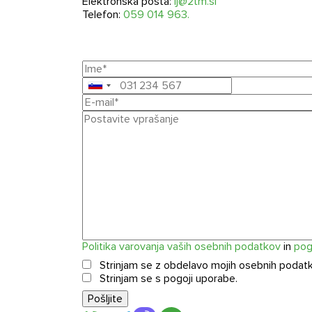
Elektronska pošta:
lj@2tm.si
Telefon:
059 014 963.
Politika varovanja vaših ose
Strinjam se z obdelavo 
Strinjam se s pogoji upo
Politika varovanja vaših osebnih podatkov
in
pog
Strinjam se z obdelavo mojih osebnih podat
Strinjam se s pogoji uporabe.