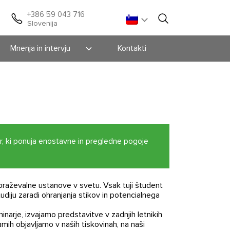
+386 59 043 716
Slovenija
Mnenja in intervju
Kontakti
Mnenja
Intervju
er, ki ponuja enostavne in pregledne pogoje
braževalne ustanove v svetu. Vsak tuji študent
iju zaradi ohranjanja stikov in potencialnega
arje, izvajamo predstavitve v zadnjih letnikih
amih objavljamo v naših tiskovinah, na naši