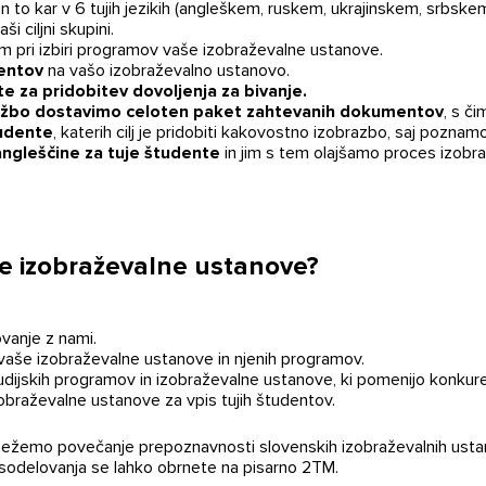
, in to kar v 6 tujih jezikih (angleškem, ruskem, ukrajinskem, srb
i ciljni skupini.
 pri izbiri programov vaše izobraževalne ustanove.
entov
na vašo izobraževalno ustanovo.
za pridobitev dovoljenja za bivanje.
službo dostavimo celoten paket zahtevanih dokumentov
, s č
tudente
, katerih cilj je pridobiti kakovostno izobrazbo, saj poznam
angleščine za tuje študente
in jim s tem olajšamo proces izob
e izobraževalne ustanove?
vanje z nami.
 vaše izobraževalne ustanove in njenih programov.
te nas
tudijskih programov in izobraževalne ustanove, ki pomenijo konk
braževalne ustanove za vpis tujih študentov.
osežemo povečanje prepoznavnosti slovenskih izobraževalnih ust
 sodelovanja se lahko obrnete na pisarno 2TM.