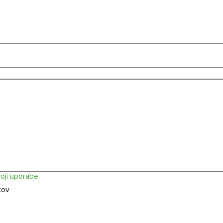
bnih podatkov
in
pogoji uporabe.
mojih osebnih podatkov
rabe.
oji uporabe.
kov