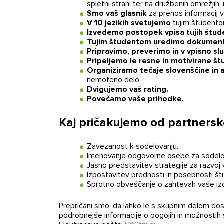
spletni strani ter na družbenih omrežjih
Smo vaš glasník
za prenos informacij vaš
V 10 jezikih svetujemo
tujim študentom
Izvedemo postopek vpisa tujih štud
Tujim študentom uredimo dokumente 
Pripravimo, preverimo in v vpisno 
Pripeljemo le resne in motivirane š
Organiziramo tečaje slovenščine in 
nemoteno delo.
Dvigujemo vaš rating.
Povečamo vaše prihodke.
Kaj pričakujemo od partnersk
Zavezanost k sodelovanju.
Imenovanje odgovorne osebe za sodelo
Jasno predstavitev strategije za razvoj
Kontaktiraj
Izpostavitev prednosti in posebnosti š
Sprotno obveščanje o zahtevah vaše izo
Prepričani smo, da lahko le s skupnim delom d
podrobnejše informacije o pogojih in možnostih