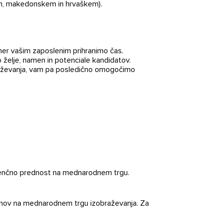
skem, makedonskem in hrvaškem).
imer vašim zaposlenim prihranimo čas.
o želje, namen in potenciale kandidatov.
raževanja, vam pa posledično omogočimo
urenčno prednost na mednarodnem trgu.
anov na mednarodnem trgu izobraževanja. Za