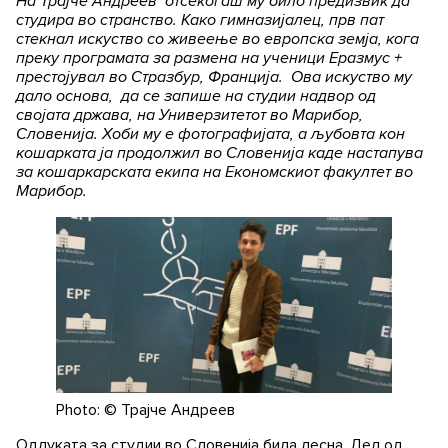
На Трајче Андреев отсекогаш му било предизвик да
студира во странство. Како гимназијалец, прв пат
стекнал искуство со живеење во европска земја, кога
преку програмата за размена на ученици Еразмус +
престојувал во Стразбур, Франција. Ова искуство му
дало основа, да се запише на студии надвор од
својата држава, на Универзитетот во Марибор,
Словенија. Хоби му е фотографијата, а љубовта кон
кошарката ја продолжил во Словенија каде настапува
за кошаркарската екипа на Економскиот факултет во
Марибор.
Photo: © Трајче Андреев
Одлуката за студии во Словенија била лесна. Дел од