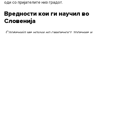
оди со пријателите низ градот.
Вредности кои ги научил во
Словенија
„
Словенија ме научи на смиреност, трпение и
поотворени гледишта кон Европа и светот. Многу ми се
допаѓаат овдешната култура, редовност и дисциплина,
и почитување на времето на луѓето. Сето тоа имаше
големо влијание во промена на мојот карактер.
“ – вели
Андреев. Најмогу се воодушевил од чистотата и
рециклирањето, штедењето на електричната енергија и
на водата. Тоа го практикувам и кога одам во
Македонија, раскажува Трајче, кој се труди да влијае врз
своите пријатели да го практикуваат истото. Промената,
вели тој, започнува од нас самите.