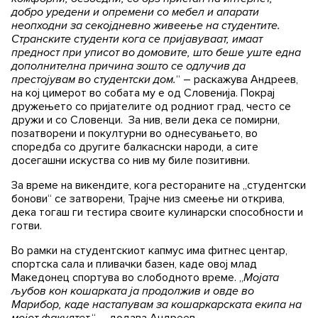
добро уредени и опремени со мебел и апарати
неопходни за секојдневно живеење на студентите.
Странските студенти кога се пријавуваат, имаат
предност при уписот во домовите, што беше уште една
дополнителна причина зошто се одлучив да
престојувам во студентски дом.
“ – раскажува Андреев,
на кој цимерот во собата му е од Словенија. Покрај
дружењето со пријателите од родниот град, често се
дружи и со Словенци. За нив, вели дека се помирни,
позатворени и покултурни во однесувањето, во
споредба со другите балкаснски народи, а сите
досегашни искуства со нив му биле позитивни.
За време на викендите, кога рестораните на „студентски
бонови“ се затворени, Трајче низ смеење ни открива,
дека тогаш ги тестира своите кулинарски способности и
готви.
Во рамки на студентскиот капмус има фитнес центар,
спортска сала и пливачки базен, каде овој млад
Македонец спортува во слободното време. „
Мојата
љубов кон кошарката ја продолжив и овде во
Марибор, каде настапувам за кошаркарската екипа на
мојот факултет.
“ – додава Андреев.