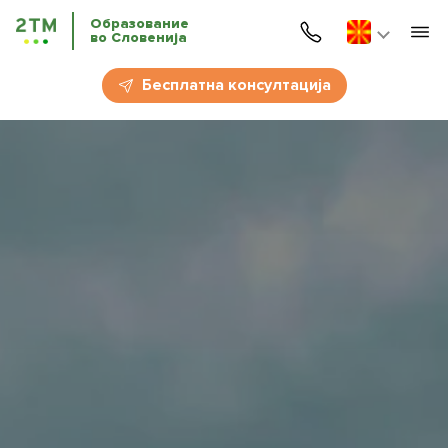
Образование
во Словенија
Почетна
Бесплатна консултација
Услуги
Jазични курсеви
Образованието во Словенија
Имиграциjа во Словенија
За нас
За партнери
Новости