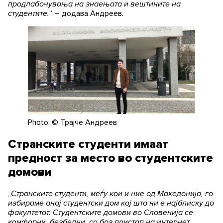
продлабочувања на знаењата и вештините на
студентите.
“ – додава Андреев.
Photo: © Трајче Андреев
Странските студенти имаат
предност за место во студентските
домови
„
Странските студенти, меѓу кои и ние од Македонија, го
избираме оној студентски дом кој што ни е најблиску до
факултетот. Студентските домови во Словенија се
комфорни, безбедни, со брз пристап на интернет,