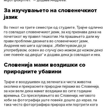
За изучувањето на словенечкиот
јазик
Во текот на трите семестри од студиите, Трајче одлично
го совладал словенечкиот јазик, за кој признава дека на
почетокот му правел тешкотии. На прашањето дали му
прави проблеми двоината во словенечкиот јазик,
Андреев низ шега одговара: „
Избегнувам да ја
употребувам, освен во случај ако можам да кажам дека
сме повеќе од двајца
“ и додава дека ја совладал и неа.
Словенија мами воздишки со
природните убавини
Трајче е воодушевен од зелената и чиста животна
околина и прекрасните природни пејзажи во Словенија,
за кои вели дека мамат воздишки во сите годишни
времиња. Со преселувањето во Словенија, неговото
хоби за фотографија уште повеќе дошло до израз, па
така често фоторграфира прирора или портрети кога