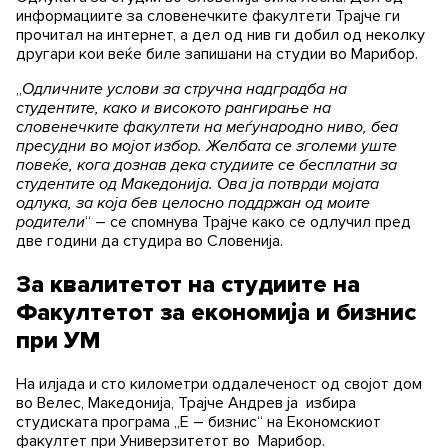
информациите за словенечките факултети Трајче ги
прочитал на интернет, а дел од нив ги добил од неколку
другари кои веќе биле запишани на студии во Марибор.
„
Одличните услови за стручна надградба на
студентите, како и високото рангирање на
словенечките факултети на меѓународно ниво, беа
пресудни во мојот избор. Желбата се зголеми уште
повеќе, кога дознав дека студиите се бесплатни за
студентите од Македонија. Ова ја потврди мојата
одлука, за која бев целосно поддржан од моите
родители
“ – се спомнува Трајче како се одлучил пред
две години да студира во Словенија.
За квалитетот на студиите на
Факултетот за економија и бизнис
при УМ
На илјада и сто километри оддалеченост од својот дом
во Велес, Македонија, Трајче Андрев ја избира
студиската програма „Е – бизнис“ на Економскиот
факултет при Универзитетот во Марибор.