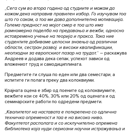
„
Сега сум во втора година од студиите и можам да
кажам дека направив правилен избор. Го изучувам тоа
што го сакам, а тоа ми дава дополнителна мотивација.
Голема предност на мојот смер е тоа што има
рамномерна поделба на предавања и вежби, односно
истовремено учење на теорија и пракса. Така ние
студентите добиваме целосни знаења од различни
области, сестран развој и високи квалификации,
неопходни за европскиот пазар на трудот.
“ – раскажува
Андреев и додава дека сепак, успехот зависи од
вложениот труд и самодициплината.
Предметите ги слуша по еден или два семестари, а
испитите ги полага преку два колоквиуми.
Крајната оцена е збир од поените од колоквиумите,
вежбите кои се 40%, 30% или 20% од оцената и од
семинарските работи по одредени предмети.
„
Квалитетот на наставата е поткрепена со одлична
техничка опременост и таа е на високо ниво.
Факултетот располага и со исклучително опремена
библиотека која нуди сериозни научни истражувања и