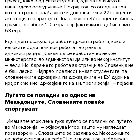
приход, како и од сите студенти, оди за пензиско и
инвалидско осигурување. Покрај тоа, со оглед на тоа
што е странец, плаќа уште и дополнителни 22 проценти
аконтација на приходот. Тоа е вкупно 37 проценти. Ако на
пример заработи 100 евра, тој фактички ќе добие само
63 евра.
Еден ден посакува да работи државна работа, како и
неговите родители кои работат во јавната
администрација. „Сакам да се вработам во некое
министерство, во администрација или во некој институт“
– вели. Но, барањето работа за странци во Словенија не
е баш лесно. „Најпрво, предност имаат студентите, па
словенечките државјани, па државјаните на ЕУ, дури на
крајот сме ние, државјаните на т.н. трети земји“ – појасни.
Луѓето се поладни во однос на
Македонците, Словенките повеќе
спортуваат
„Имам впечаток дека тука луѓето се поладни од луѓето
во Македонија“ – објаснува Игор, зашто му изгледаат
позатворени. „Словенците за разлика од Македонците
се пофокусирани на себе.“ Но и покрај тоа, забележал