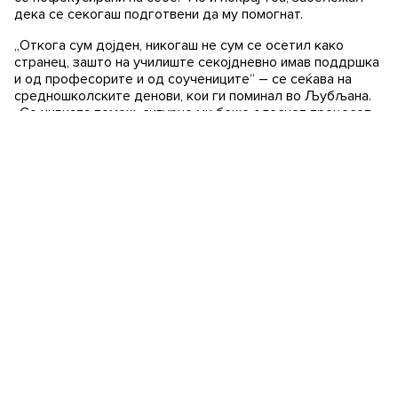
дека се секогаш подготвени да му помогнат.
„Откога сум дојден, никогаш не сум се осетил како
странец, зашто на училиште секојдневно имав поддршка
и од професорите и од соучениците“ – се сеќава на
средношколските денови, кои ги поминал во Љубљана.
„Со нивната помош, сигурно ми беше олеснет процесот
на интеграција во словенечкото општество“ – додава.
„Запознав нови луѓе со кои си ја гледам иднината, па
затоа можам да кажам дека во Словенија сум многу
среќен“ – додава. Во Словенија ја запознал и својата
девојка, која исто така студира на Факултетот за
општествени науки.
„Словенечките девојки за разлика од македонските
повеќе спортуваат и живеат поздраво“ – воодушевено
зборува. Вели дека многу му се допаѓа таквиот спортски
животен стил.
Генерално, животниот стил во Словенија му се чини
поориентиран кон спортот. „Во двете земји животот е
многу динамичен и луѓето се под стрес. Разликата е што
Словенците за викенд одат на планина, на море или