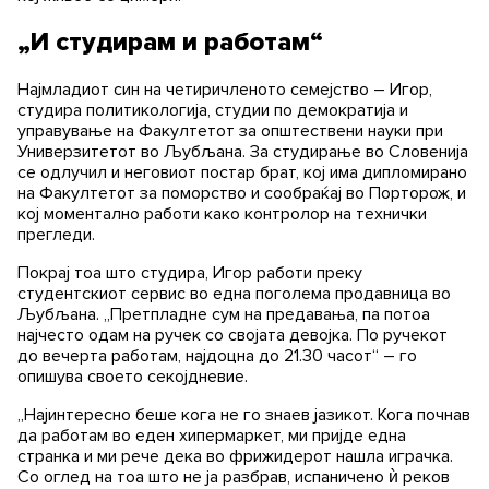
„И студирам и работам“
Најмладиот син на четиричленото семејство – Игор,
студира политикологија, студии по демократија и
управување на Факултетот за општествени науки при
Универзитетот во Љубљана. За студирање во Словенија
се одлучил и неговиот постар брат, кој има дипломирано
на Факултетот за поморство и сообраќај во Порторож, и
кој моментално работи како контролор на технички
прегледи.
Покрај тоа што студира, Игор работи преку
студентскиот сервис во една поголема продавница во
Љубљана. „Претпладне сум на предавања, па потоа
најчесто одам на ручек со својата девојка. По ручекот
до вечерта работам, најдоцна до 21.30 часот“ – го
опишува своето секојдневие.
„Најинтересно беше кога не го знаев јазикот. Кога почнав
да работам во еден хипермаркет, ми пријде една
странка и ми рече дека во фрижидерот нашла играчка.
Со оглед на тоа што не ја разбрав, испаничено ѝ реков