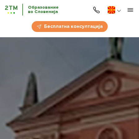
Образование
во Словенија
Почетна
Бесплатна консултација
Услуги
Jазични курсеви
Образованието во Словенија
Имиграциjа во Словенија
За нас
За партнери
Новости