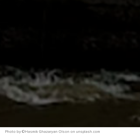
Бесплатна консултација
Се согласувам со обработка на моите лични
податоци
Се согласувам со условите за користење
Photo by
©Hasmik Ghazaryan Olson
on
unsplash.com