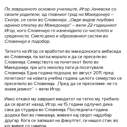
По завршеното основно училиште, Игор Јаневски со
своите родители, од главниот град на Македонија –
Скопје, се сели во Словенија. „Овде видов поубава
иднина отколку во Македонија“ – вели 22-годишниот
Игор, кого Словенија го изненадила со чистотата и
среденоста. Смета дека и образовниот систем во
Словенија е подобар.
Таткото на Игор се вработил во македонската амбасада
во Словенија, па затоа морало и да се пресели во
Словенија. Семејството на почетокот било во
Македонија, при што неколку пати ја посетувале
Словенија. Една година подоцна, во август 2011, пред
почетокот на новата учебна година, целото семејство се
преселило во Словенија. „Пред да се преселиме, не го
знаев јазикот“ – вели Игор.
Иако откако му завршил мандатот на татко му, требало
да се вратат назад, Игор, на 15 години одлучил дека
сака да студира во Словенија. Последната година
додека бил во гимназија, живеел кај својот најдобар
другар. Кога се запишал на факултет, си нашол стан, во
кој живее со цимери.