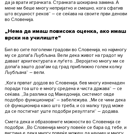
да ја врати играчката. Странката шокирана замина. А
мене ми беше многу непријатно и смешно, кога сфатив
што всушност реков“ – се сеќава на своите први денови
во Словенија.
„Нема да имаш повисока оценка, ако имаш
врски на училиште“
Бил во сите поголеми градови во Словенија, но најмногу
му се допаѓа Љубљана. Вели дека живот на градот му
даваат архитектурата и луѓето. „Веројатно многу ми се
допаѓа зашто доаѓам од град приближно голем колку
Љубљана“ – вели.
„Кога првпат дојдов во Словенија, бев многу изненаден
поради тоа што е многу средена и чиста држава“ – се
сеќава. „За разлика од Македонија, системот овде
подобро функционира“ – забележува. „Ми се чини дека
сè функционира како што треба, и со малку труд може
да се постигнат уште подобри резултати“ – додава.
Смета дека и образовните можности во Словенија се
подобри. „Во Словенија многу повеќе се бара од тебе, и
вистина е дека многу повеќе можеш да научиш и многу