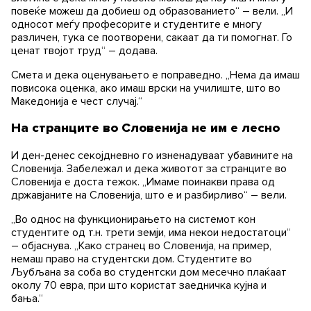
повеќе можеш да добиеш од образованието“ – вели. „И
односот меѓу професорите и студентите е многу
различен, тука се поотворени, сакаат да ти помогнат. Го
ценат твојот труд“ – додава.
Смета и дека оценувањето е поправедно. „Нема да имаш
повисока оценка, ако имаш врски на училиште, што во
Македонија е чест случај.“
На странците во Словенија не им е лесно
И ден-денес секојдневно го изненадуваат убавините на
Словенија. Забележал и дека животот за странците во
Словенија е доста тежок. „Имаме поинакви права од
државјаните на Словенија, што е и разбирливо“ – вели.
„Во однос на функционирањето на системот кон
студентите од т.н. трети земји, има некои недостатоци“
– објаснува. „Како странец во Словенија, на пример,
немаш право на студентски дом. Студентите во
Љубљана за соба во студентски дом месечно плаќаат
околу 70 евра, при што користат заедничка кујна и
бања.“