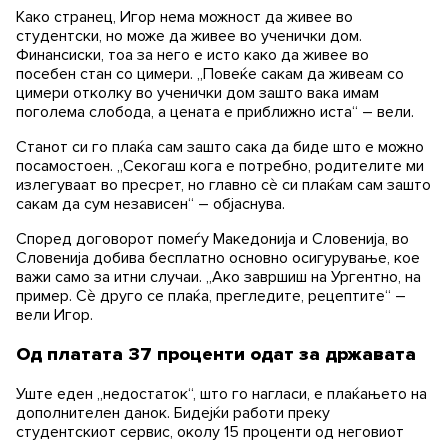
Како странец, Игор нема можност да живее во
студентски, но може да живее во ученички дом.
Финансиски, тоа за него е исто како да живее во
посебен стан со цимери. „Повеќе сакам да живеам со
цимери отколку во ученички дом зашто вака имам
поголема слобода, а цената е приближно иста“ – вели.
Станот си го плаќа сам зашто сака да биде што е можно
посамостоен. „Секогаш кога е потребно, родителите ми
излегуваат во пресрет, но главно сè си плаќам сам зашто
сакам да сум независен“ – објаснува.
Според договорот помеѓу Македонија и Словенија, во
Словенија добива бесплатно основно осигурување, кое
важи само за итни случаи. „Ако завршиш на Ургентно, на
пример. Сè друго се плаќа, прегледите, рецептите“ –
вели Игор.
Од платата 37 проценти одат за државата
Уште еден „недостаток“, што го нагласи, е плаќањето на
дополнителен данок. Бидејќи работи преку
студентскиот сервис, околу 15 проценти од неговиот